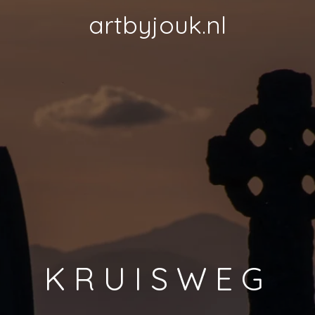
artbyjouk.nl
K R U I S W E G