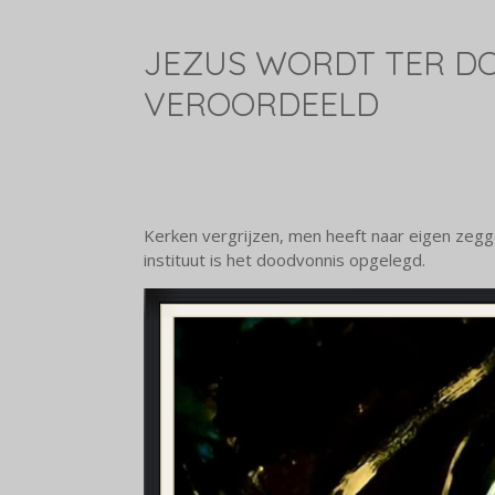
JEZUS WORDT TER D
VEROORDEELD
Kerken vergrijzen, men heeft naar eigen zeg
instituut is het doodvonnis opgelegd.