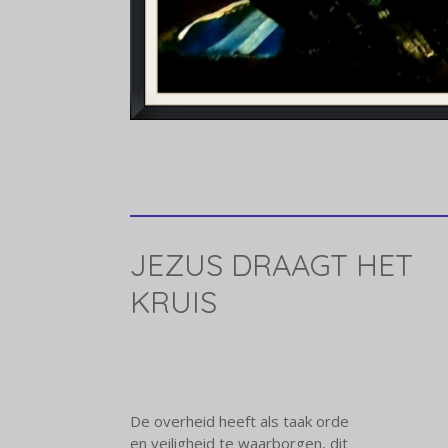
JEZUS DRAAGT HET
KRUIS
De overheid heeft als taak orde
en veiligheid te waarborgen, dit